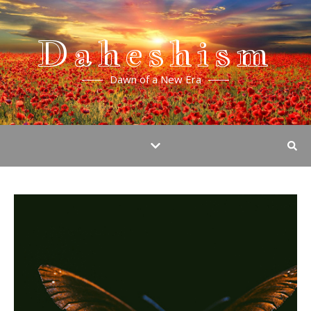
Daheshism
Dawn of a New Era