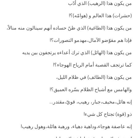
من يكون هذا (الرهيب) الذي أدّب
(حشرات) هذا العالم و (هوامّه)؟!
من يكون هذا (الطاغية) الذي ظنّ حساده أنهم سينالون منه منالاً،
فإذا هم مقوّضو الآمال،مهدمو التصورات؟!
من يكون هذا (الهائل) الذي ترك أعداءه يرتجفون بين يديه
كما ترتجف القصبة أمام الرياح الهوجاء؟!
من يكون هذا (الطائف) في ظلام الليل،
والهامس مع أشباح الظلام بسّره العميق؟!
إنه هائل،مخيف،جبار، رهيب، قويّ،مقتدر…
ذو (قوة) تجتاح كل شيء!
إنه عاصفة هوجاء،وداهية دهياء، ورهبة هائلة،وهول رهيب!