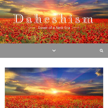
Daheshism
Dawn of a New Era