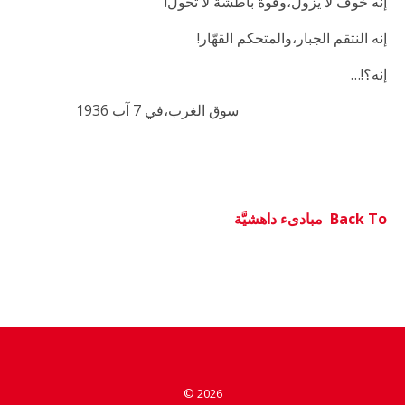
إنه خوف لا يزول،وقوة باطشة لا تحول!
إنه النتقم الجبار،والمتحكم القهّار!
إنه؟!…
سوق الغرب،في 7 آب 1936
Back To
مبادىء داهشيَّة
© 2026