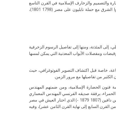
ارة والتصميم والزخارف الإسلامية في القرن التاسع
عشر، والتي وثقها مجموعة من الأكاديميين والمهندسين المعماريين والفنانين الذين تجاوز عددهم 150 مختصاً، والذين دخلوا الشرق مع حملة نابليون على مصر (1798 1801)،
، إلى المئذنة، ومنها إلى تفاصيل الرسوم الزخرفية
 وقبضات ومفصلات الأبواب المعدنية التي يمكن لمسها
اعة، خاصة قبل اكتشاف التصوير الفوتوغرافي، حيث
ان الكثير من تفاصيلها مع مرور الزمن.
ة فنون الحضارة الإسلامية، ومن ضمنهم المهندس
فنون عمارة وفن قصر الحمراء، برفقة صديقه الفرنسي المهندس المعماري
جول جوري الذي وافته المنية هناك بعد إصابته بمرض الكوليرا. وينضم إليه المستشرق الفرنسي المهندس والفنان إمير بريس دافين (1807 1879 -) الذي اختار العيش في مصر
من القرن السابع إلى نهاية القرن الثامن عشر)، وفيه