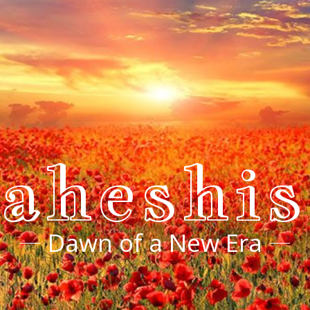
aheshi
Dawn of a New Era