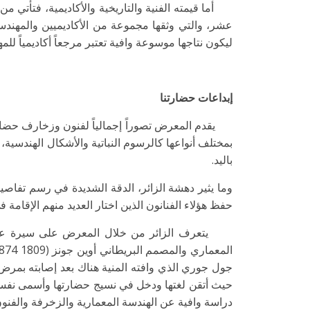
أما قيمته الفنية والتاريخية والأكاديمية، فتأتي م
ليكون نتاجها موسوعة وافية تعتبر مرجعاً أكاديمياً لل
إبداعات حضارتنا
يقدم المعرض تصوراً إجمالياً لفنون وزخارف حضارتنا
بمختلف أنواعها كالرسوم النباتية والأشكال الهندسية
باليد.
وما يثير دهشة الزائر، الدقة الشديدة في رسم تفا
حفظ هؤلاء الفنانون الذين اختار العديد منهم الإقامة ف
يتعرف الزائر من خلال المعرض على سيرة عدد من 
حيث أتقن لغتها ودخل في نسيج حضارتها وأسمى نفسه (إد
دراسة وافية عن الهندسة المعمارية والزخرفة والفنون