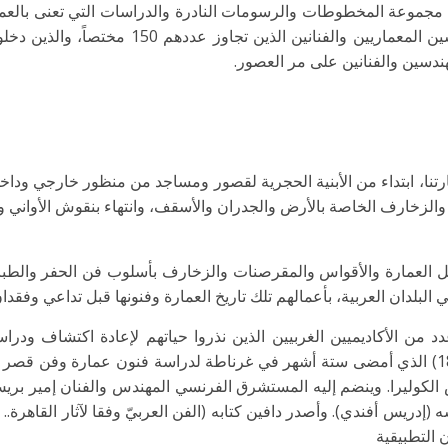
ن مجموعة المخطوطات والرسومات النادرة والدراسات التي تعنى بالعم
مهندسين والفنانين على مر العصور.
، ابتداء من الأبنية الحجرية لقصور ومساجد من منظور خارجي وداخلي
، والزخارف الخاصة بالأرض والجدران والأسقف، وانتهاء بنقوش الأواني
صيل العمارة والأقواس والمقرصنات والزخارف بأسلوب فن الحفر والطب
ي البلدان العربية، بأعمالهم تلك تاريخ العمارة وفنونها قبل تداعي وفقد
الأكاديميين الغربيين الذين نذروا حياتهم لإعادة اكتشاف ودراس
المعماري والمصمم البريطاني أوين جونز (1809 1874) الذي أمضى ستة أشهر في غرناطة لدراسة 
ريس أفندي). وأصدر دافين كتابه (الفن العربيّ وفقا لآثار القاهرة.. 
 التطبيقية