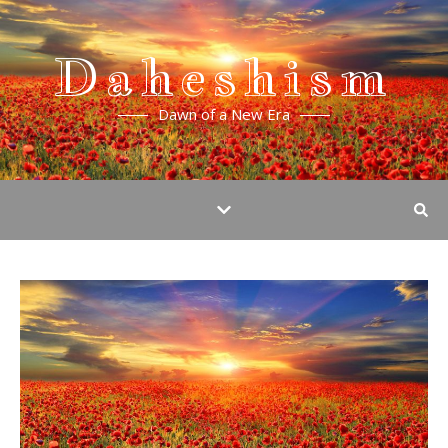
Daheshism
Dawn of a New Era