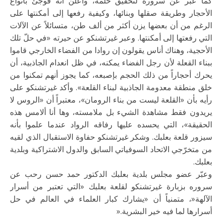
كما عبر عن
سروره لتحقيق حلمه، وأعلن أنه فوجئ بأنواع
الأحجار وطريقة صقلها وبنائها، وكيفية
رفعها إلى أمكنتها على
الرغم من أن بعضها يزن أكثر من ألف طن، متسائلاً عن الآلات
التي رفعتها إلى أمكنتها. وعبر غيرتشنكو عن حيرته «في حلّ تلك
الأحجية، وهناك أناس
يقولون إن روادا من الفضاء الخارجي قاموا
ببناء القعلة لأن رجل الفضاء يمكنه، في ظل
انعدام الجاذبية، أن
يحرك أحجاراً من ذلك الحجم بإصبعه، كما يجوز أنهم تمكنوا من
خلق منطقة معدومة الجاذبية لبناء القلعة». وأكد غيرتشنكو على
رأيه بأن «القلعة ليست
من بناء الرومان»، معتبراً أن «الروس لا
يريدون فقط مشاهدة الشيء بل ملامسته، وها
أنا ألامس هذه
الحقيقة»، التي يحسده عليها رفاقه الرواد عندما علموا بأنه
سيزور
قلعة بعلبك. وشكر غيرتشنكو حفاوة الاستقبال الذي لقيه
من متخرّجي الاتحاد السوفياتي
السابق والدول الاشتراكية وبلدية
بعلبك
.
وعبّر عضو مجلس بلدية بعلبك الدكتور
حمد حسن رحب عن
سروره بزبارة غيرتشنكو لقلعة بعلبك «التي تعتبر من أسرار
الآلهة
»
،
متمنياً أن «يشارك كبار العلماء في العالم في حل
أسرارها لما فيه خير البشرية
».