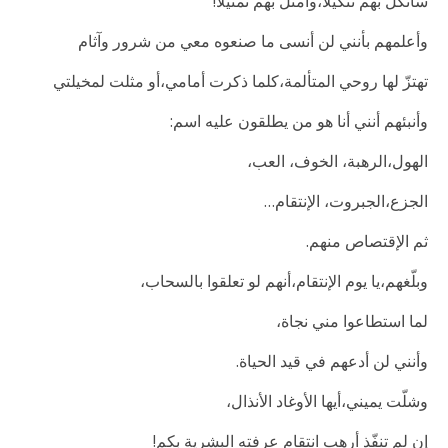
سأنكّل بهم تنكيلاً،وأمثّل بهم تمثيلاً!
وأعلمهم بأنني لن أنسى ما صنعوه معي من شرور وآثام
تهتزّ لها روحي المتألمة،كلما ذكرت أمامي،أو مثلت لمخيلتي
وأنبئهم أنني أنا هو من يطلقون عليه اسم:
الهول،الرهبة، الخوف، العب،
الجزع،الجبروت، الإنتقام…
ثم الإقتصاص منهم.
وبلّغهم،يا يوم الإنتقام،أنهم لو تعلقوا بالسحاب،
لما استطاعوا مني نجاة،
وأنني لن أدعهم في قيد الحياة.
وشلّت يميني،أيها الأوغاد الأنذال،
إن لم تنفّذ أرهب انتقام عرفته البشرية بكم!