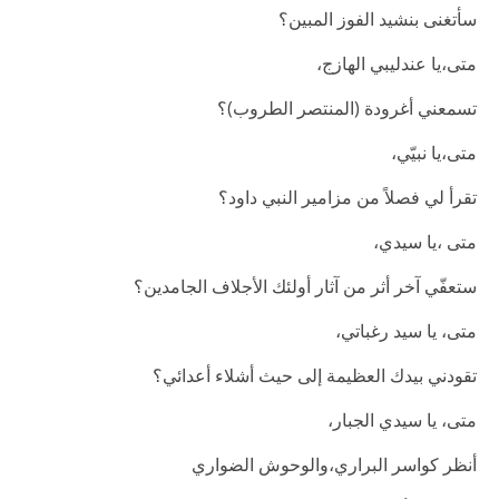
سأتغنى بنشيد الفوز المبين؟
متى،يا عندليبي الهازج،
تسمعني أغرودة (المنتصر الطروب)؟
متى،يا نبيّي،
تقرأ لي فصلاً من مزامير النبي داود؟
متى ،يا سيدي،
ستعفّي آخر أثر من آثار أولئك الأجلاف الجامدين؟
متى، يا سيد رغباتي،
تقودني بيدك العظيمة إلى حيث أشلاء أعدائي؟
متى، يا سيدي الجبار،
أنظر كواسر البراري،والوحوش الضواري