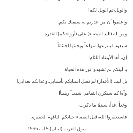
والويل،ثم الويل لكم!
واعلموا أن من غدرتم به سيفتك بكم.
ومن له (اليد البيضاء) على (أرواحكم) القذرة،
سيعود فينتزعها انتزاعاً ويجتثها اجتثاثاً.
إي، أها الأوغاد اللئام!
يا ليتكم لم تشهدوا نور هذه الحياة،
بل ليت (الأقدار) لم تصل أسبابكم بأسبابي،وعذابكم بعذابي!
وآه! كم سيكزن انتقامي شديداً رهيباً!
وغداً ،غداً، سيتمّ ما ذكرت.
فاستغفروا الله،قبل انقضاء حياتكم التافهة الحقيرة.
سوق الغرب (لبنان) 5 آب 1936