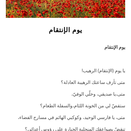
يوم الإنتقام
يوم الإنتقام
يا يوم (الإنتقام) الرهيب!
متى تأزف ساعتك الرهيبة العادلة؟
متى،يا صديقي، وخلّي الوفيّ،
ستقصّ لي من الخونة اللئام،والسفلة الطغام؟
متى، يا فارسي الوحيد، وكوكبي الهائم في مسارح الفضاء،
تنقضّ بصواعقك المنجلية الجبارة على رؤوس أعدائي؟