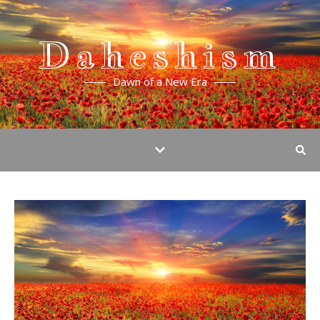
Daheshism
Dawn of a New Era