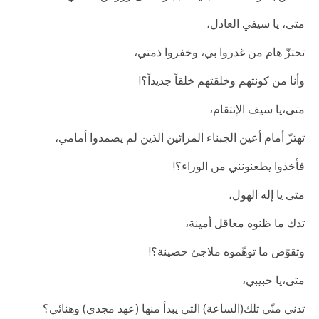
متى، يا سيفي العادل،
تحتزّ هام من غدروا بي، وخفروا ذمتي،
وأنا من كونتهم وخلقتهم خلقاً جديداً؟!
متى،يا سيف الإنتقام،
تهتزّ أمام أعين الجبناء المرائين الذين لم يصمدوا أمامي،
فأخذوا يطعنونني من الوراء؟!
متى يا إله الهول،
تدك ما ظنوه معاقل أمينة،
وتقوّض ما توهّموه ملاجئ حصينة؟!
متى،يا حبيبي،
تدني منّي تلك(الساعة) التي يبدأ منها (عهد مجدي) وهنائي؟