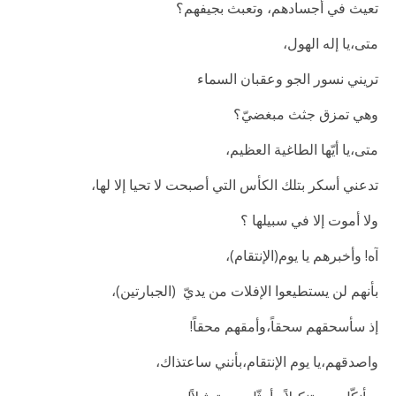
تعيث في أجسادهم، وتعبث بجيفهم؟
متى،يا إله الهول،
تريني نسور الجو وعقبان السماء
وهي تمزق جثث مبغضيّ؟
متى،يا أيّها الطاغية العظيم،
تدعني أسكر بتلك الكأس التي أصبحت لا تحيا إلا لها،
ولا أموت إلا في سبيلها ؟
آه! وأخبرهم يا يوم(الإنتقام)،
بأنهم لن يستطيعوا الإفلات من يديّ (الجبارتين)،
إذ سأسحقهم سحقاً،وأمقهم محقاً!
واصدقهم،يا يوم الإنتقام،بأنني ساعتذاك،