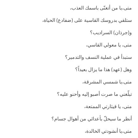
متى،يا من أتغنّى باسمك العذب،
ستلقي بدروسك القاسية على (ضفادع) الحياة،
و(جرذان) السراديب؟
متى، يا معولي القاسي،
ستبدأ في عملية النسف والتدمير؟
وهل (عهد) هذا ما يزال بعيداً؟
متى،يا شمسي المشرقة،
تبلّغني ما صرت أصبو إليه وأحنو عليه؟
متى، يا قيثارتي الممتعة،
أنظر ما سيحلّ بأعدائي من أهوال جسام؟
متى،يا أنشودتي الخالدة،